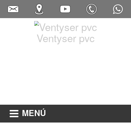
Ventyser pvc
MENÚ