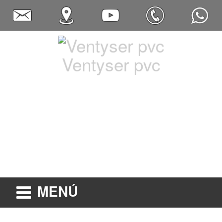
Ventyser pvc
MENÚ