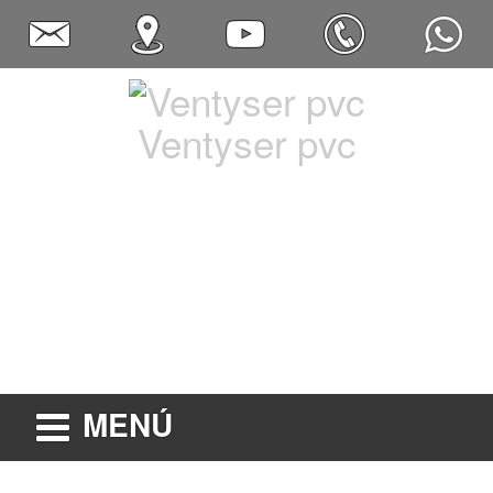
Ventyser pvc
MENÚ